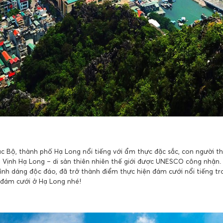
c Bộ, thành phố Hạ Long nổi tiếng với ẩm thực đặc sắc, con người thâ
là Vịnh Hạ Long – di sản thiên nhiên thế giới được UNESCO công nhận
ình dáng độc đáo, đã trở thành điểm thực hiện đám cưới nổi tiếng t
 đám cưới ở Hạ Long nhé!