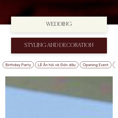
WEDDING
STYLING AND DECORATION
Birthday Party
Lễ Ăn hỏi và Đón dâu
Opening Event
P