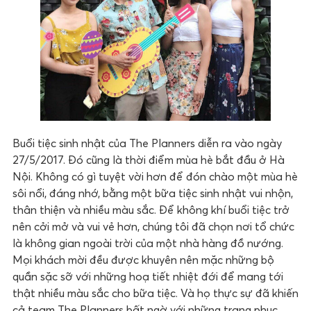
Buổi tiệc sinh nhật của The Planners diễn ra vào ngày
27/5/2017. Đó cũng là thời điểm mùa hè bắt đầu ở Hà
Nội. Không có gì tuyệt vời hơn để đón chào một mùa hè
sôi nổi, đáng nhớ, bằng một bữa tiệc sinh nhật vui nhộn,
thân thiện và nhiều màu sắc. Để không khí buổi tiệc trở
nên cởi mở và vui vẻ hơn, chúng tôi đã chọn nơi tổ chức
là không gian ngoài trời của một nhà hàng đồ nướng.
Mọi khách mời đều được khuyên nên mặc những bộ
quần sặc sỡ với những hoạ tiết nhiệt đới để mang tới
thật nhiều màu sắc cho bữa tiệc. Và họ thực sự đã khiến
cả team The Planners bất ngờ với những trang phục