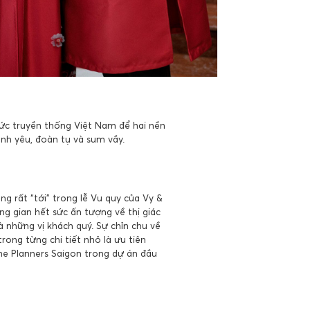
hức truyền thống Việt Nam để hai nền
nh yêu, đoàn tụ và sum vầy.
g rất “tới” trong lễ Vu quy của Vy &
g gian hết sức ấn tượng về thị giác
à những vị khách quý. Sự chỉn chu về
rong từng chi tiết nhỏ là ưu tiên
e Planners Saigon trong dự án đầu