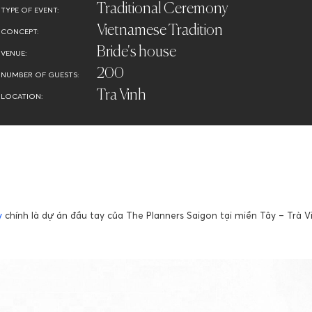
Traditional Ceremony
TYPE OF EVENT:
Vietnamese Tradition
CONCEPT:
Bride's house
VENUE:
200
NUMBER OF GUESTS:
Tra Vinh
LOCATION:
y
chính là dự án đầu tay của The Planners Saigon tại miền Tây – Trà V