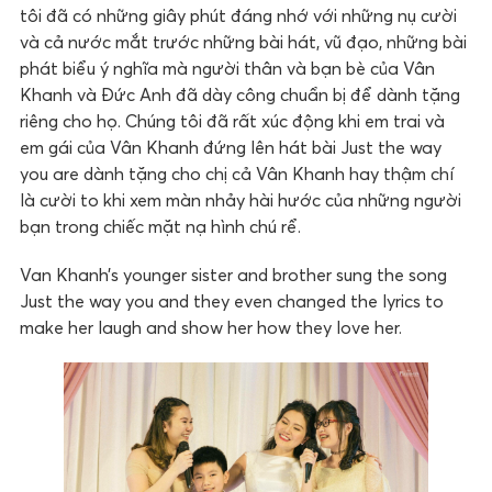
tôi đã có những giây phút đáng nhớ với những nụ cười
và cả nước mắt trước những bài hát, vũ đạo, những bài
phát biểu ý nghĩa mà người thân và bạn bè của Vân
Khanh và Đức Anh đã dày công chuẩn bị để dành tặng
riêng cho họ. Chúng tôi đã rất xúc động khi em trai và
em gái của Vân Khanh đứng lên hát bài Just the way
you are dành tặng cho chị cả Vân Khanh hay thậm chí
là cười to khi xem màn nhảy hài hước của những người
bạn trong chiếc mặt nạ hình chú rể.
Van Khanh’s younger sister and brother sung the song
Just the way you and they even changed the lyrics to
make her laugh and show her how they love her.